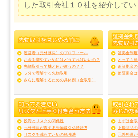
した取引会社１０社を紹介してい
運営者（元外務員）のプロフィール
証拠金制度
お金を増やすためにはどうすればいいの？
とっても簡
先物取引って株と何が違うの？？
追証拠金の
５分で理解する先物取引
追証拠金は
さらに理解するための具体例（金取引）
投資とリスクの関係性
まずは金取
元外務員が教える先物取引必勝法?!
上場商品の
リスクを減らすための勉強法
元外務員が