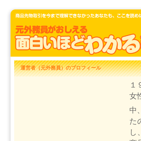
運営者（元外務員）のプロフィール
１
女
中
た
し