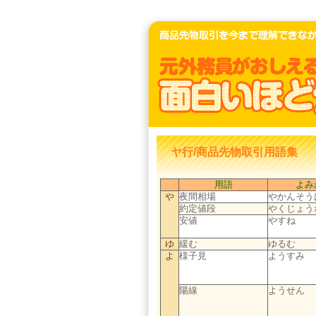
ヤ行/商品先物取引用語集
用語
よみ
や
夜間相場
やかんそう
約定値段
やくじょう
安値
やすね
ゆ
緩む
ゆるむ
よ
様子見
ようすみ
陽線
ようせん