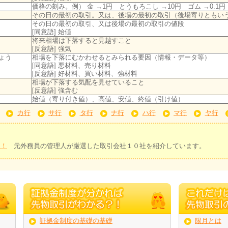
価格の刻み。例） 金 →1円 とうもろこし →10円 ゴム →0.1円
その日の最初の取引。又は、後場の最初の取引（後場寄りともい
その日の最初の取引、又は後場の最初の取引の値段
[同意語] 始値
将来相場は下落すると見越すこと
[反意語] 強気
ょう
相場を下落にむかわせるとみられる要因（情報・データ等）
[同意語] 悪材料、売り材料
[反意語] 好材料、買い材料、強材料
相場が下落する気配を見せていること
[反意語] 強含む
始値（寄り付き値）、高値、安値、終値（引け値）
カ行
サ行
タ行
ナ行
ハ行
マ行
ヤ行
！
選！
元外務員の管理人が厳選した取引会社１０社を紹介しています。
証拠金制度の基礎の基礎
限月とは