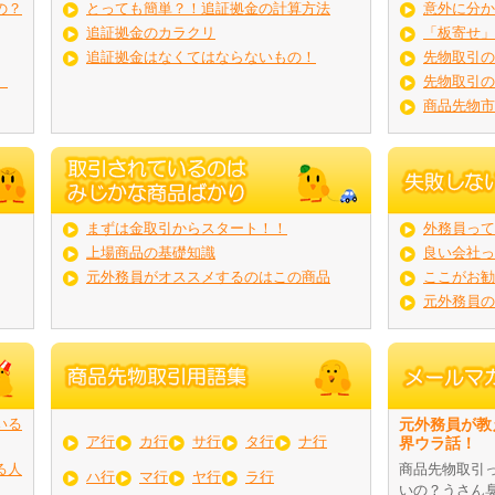
の？
とっても簡単？！追証拠金の計算方法
意外に分か
追証拠金のカラクリ
「板寄せ」
追証拠金はなくてはならないもの！
先物取引の
）
先物取引の
商品先物市
まずは金取引からスタート！！
外務員って
上場商品の基礎知識
良い会社っ
元外務員がオススメするのはこの商品
ここがお勧
元外務員の
いる
元外務員が教
ア行
カ行
サ行
タ行
ナ行
界ウラ話！
る人
商品先物取引
ハ行
マ行
ヤ行
ラ行
いの？うさん