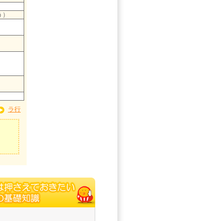
う）
ラ行