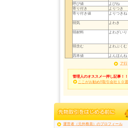
呼び値
よびね
寄り付き
よりつき
寄り付き値
よりつきね
弱気
よわき
弱材料
よわざいり
弱含む
よわぶくむ
四本値
よんほんね
ア行
管理人のオススメ一押し記事！
ここがお勧め!!取引会社１０
運営者（元外務員）のプロフィール