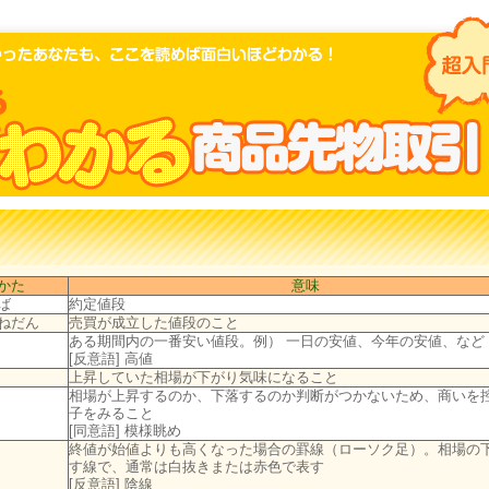
かた
意味
ば
約定値段
ねだん
売買が成立した値段のこと
ある期間内の一番安い値段。例） 一日の安値、今年の安値、など
[反意語] 高値
上昇していた相場が下がり気味になること
相場が上昇するのか、下落するのか判断がつかないため、商いを
子をみること
[同意語] 模様眺め
終値が始値よりも高くなった場合の罫線（ローソク足）。相場の
す線で、通常は白抜きまたは赤色で表す
[反意語] 陰線