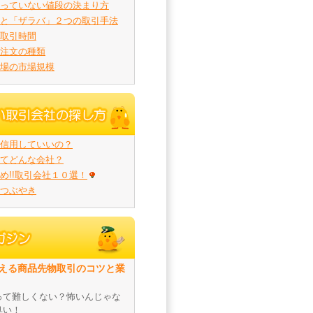
っていない値段の決まり方
と「ザラバ」２つの取引手法
取引時間
注文の種類
場の市場規模
信用していいの？
てどんな会社？
め!!取引会社１０選！
つぶやき
える商品先物取引のコツと業
って難しくない？怖いんじゃな
臭い！