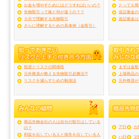
お金を増やすためにはどうすればいいの？
とっても簡
先物取引って株と何が違うの？？
追証拠金の
５分で理解する先物取引
追証拠金は
さらに理解するための具体例（金取引）
投資とリスクの関係性
まずは金取
元外務員が教える先物取引必勝法?!
上場商品の
リスクを減らすための勉強法
元外務員が
商品先物会社の人は自分の取引はしている
ア行
カ
の？
利益を出している人と損失を出している人
ハ行
マ