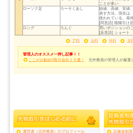
ことが多い
ローソク足
ろーそくあし
始値、高値、安値
表す方法。現在は
使われている。発
[同意語] 陰陽引
ロング
ろんぐ
買いポジションの
[反意語] ショート
ア行
カ行
サ行
タ
管理人のオススメ一押し記事！！
ここがお勧め!!取引会社１０選！
元外務員の管理人が厳選し
運営者（元外務員）のプロフィール
証拠金制度