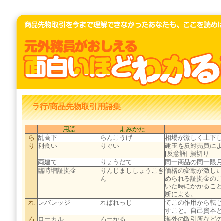
ラ行/商品先物取引用語集
用語
よみかた
ら
乱高下
らんこうげ
相場が激しく上下
り
利食い
りぐい
建玉を反対売買に
[反意語] 損切り
両建て
りょうだて
同一商品の同一限
臨時増証拠金
りんじまししょうこき
価格の変動が激し
ん
められる証拠金の
いた時にかかるこ
断による。
れ
レバレッジ
ればれっじ
てこの作用から転
すこと。自己資本
ろ
ローカル
ろーかる
海外の取引所など